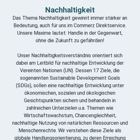
beispielsweise mit unserer Sportgemeinschaft -
Nachhaltigkeit
aktiv in deinem Arbeitsalltag.
Das Thema Nachhaltigkeit gewinnt immer stärker an
Bedeutung, auch für uns im Commerz Direktservice.
Unsere Maxime lautet: Handle in der Gegenwart,
ohne die Zukunft zu gefährden!
Unser Nachhaltigkeitsverständnis orientiert sich
dabei am Leitbild für nachhaltige Entwicklung der
Vereinten Nationen (UN). Dessen 17 Ziele, die
sogenannten Sustainable Development Goals
(SDGs), sollen eine nachhaltige Entwicklung unter
ökonomischen, sozialen und ökologischen
Gesichtspunkten sichern und behandeln in
zahlreichen Unterzielen u.a. Themen wie
Wirtschaftswachstum, Chancengleichheit,
nachhaltige Nutzung von natürlichen Ressourcen und
Menschenrechte. Wir verstehen diese Ziele als
globale Handlungsorientierung, zu deren Erreichung